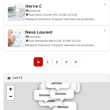
Herve C
Dentiste
Rue Edith Cavell 193, 01180 UCCLE
Medecin Dentiste: Implant dentaire et prothèse
dentaire, soin des dents, docteur dentiste
Nesa Laurent
Dentiste
Rue Vanderkindere 276, 01180 UCCLE
Medecin Dentiste: Implant dentaire et prothèse
dentaire, soin des dents, docteur dentiste
0
1
2
3
4
CARTE
Dentiste
Dentiste
Dentiste
Dentiste
Dentiste
Dentiste
Dentiste
Dentiste
Dentiste
Dentiste
+
Dentiste
Dentiste
Dentiste
Dentiste
Dentiste
−
Dentiste
Dentiste
Dentiste