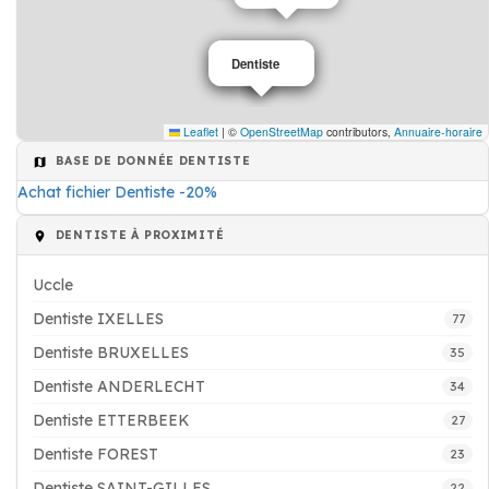
Dentiste
Dentiste
Leaflet
|
©
OpenStreetMap
contributors,
Annuaire-horaire
BASE DE DONNÉE DENTISTE
Achat fichier Dentiste -20%
DENTISTE À PROXIMITÉ
Uccle
Dentiste IXELLES
77
Dentiste BRUXELLES
35
Dentiste ANDERLECHT
34
Dentiste ETTERBEEK
27
Dentiste FOREST
23
Dentiste SAINT-GILLES
22