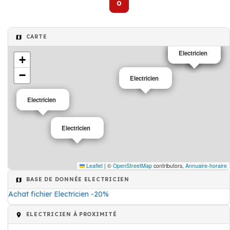
0
CARTE
Electricien
Electricien
+
−
Electricien
Electricien
Electricien
Leaflet
|
©
OpenStreetMap
contributors,
Annuaire-horaire
BASE DE DONNÉE ELECTRICIEN
Achat fichier Electricien -20%
ELECTRICIEN À PROXIMITÉ