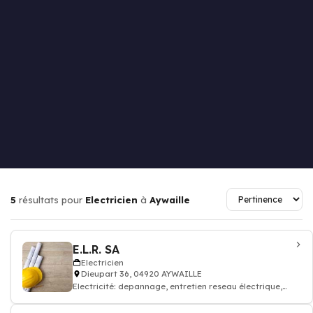
5
résultats pour
Electricien
à
Aywaille
E.L.R. SA
Electricien
Dieupart 36, 04920 AYWAILLE
Electricité: depannage, entretien reseau électrique,
Electricien