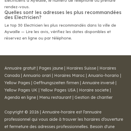
Electriciens à Aywaille, le numéro de téléphone ou prendre
rendez-vous.
Quelles sont les adresses les plus recommandées
des Electricien?
Le top 30 Electricien les plus recommandés dans la ville de
Aywaille — Lire les avis, vérifiez les dates disponibles et
réservez en ligne ou par téléphone.
Annuaire gratuit
|
Pages jaune
|
Horaires Suisse
|
Horaires
Canada
|
Annuario orari
|
Horaires Maroc
|
Anuario-horario
|
Yellow Pages
|
Oeffnungszeiten firmen
|
Annuaire inversé
|
Yellow Pages UK
|
Yellow Pages USA
|
Horaire societe
|
Agenda en ligne
|
Menu restaurant
|
Gestion de chantier
Copyright © 2026 | Annuaire-horaire est l’annuaire
professionnel qui vous aide à trouver les horaires d’ouverture
et fermeture des adresses professionnelles. Besoin d'une