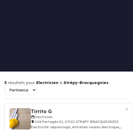
3
résultats pour
Electricien
à
Strépy-Bracquegnies
Tirrito G
Electricien
Cité Partagés 61, 07110 STRéPY-BRACQUEGNIES
Electricité: depannage, entretien reseau électrique,
Electricien