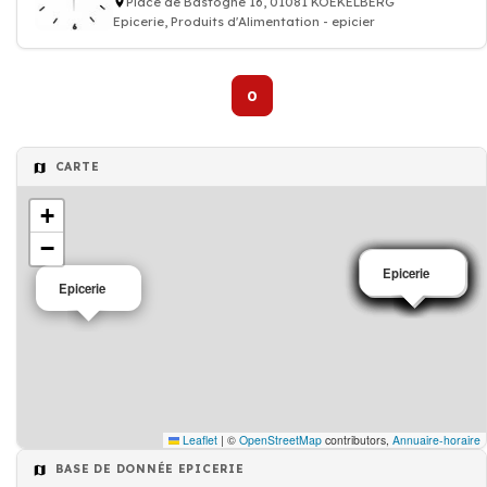
Place de Bastogne 16, 01081 KOEKELBERG
Epicerie, Produits d'Alimentation - epicier
0
CARTE
+
−
Epicerie
Epicerie
Epicerie
Epicerie
Epicerie
Epicerie
Epicerie
Epicerie
Epicerie
Epicerie
Leaflet
|
©
OpenStreetMap
contributors,
Annuaire-horaire
BASE DE DONNÉE EPICERIE