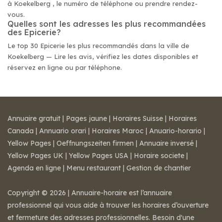
à Koekelberg , le numéro de téléphone ou prendre rendez-
vous.
Quelles sont les adresses les plus recommandées
des Epicerie?
Le top 30 Epicerie les plus recommandés dans la ville de
Koekelberg — Lire les avis, vérifiez les dates disponibles et
réservez en ligne ou par téléphone.
Annuaire gratuit
|
Pages jaune
|
Horaires Suisse
|
Horaires
Canada
|
Annuario orari
|
Horaires Maroc
|
Anuario-horario
|
Yellow Pages
|
Oeffnungszeiten firmen
|
Annuaire inversé
|
Yellow Pages UK
|
Yellow Pages USA
|
Horaire societe
|
Agenda en ligne
|
Menu restaurant
|
Gestion de chantier
Copyright © 2026 | Annuaire-horaire est l’annuaire
professionnel qui vous aide à trouver les horaires d’ouverture
et fermeture des adresses professionnelles. Besoin d'une