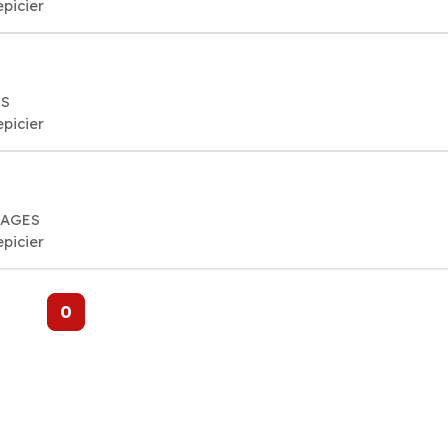
epicier
ES
epicier
URAGES
epicier
0