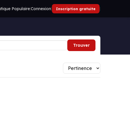
tique Populaire
|
Connexion
|
|
Inscription gratuite
Trouver