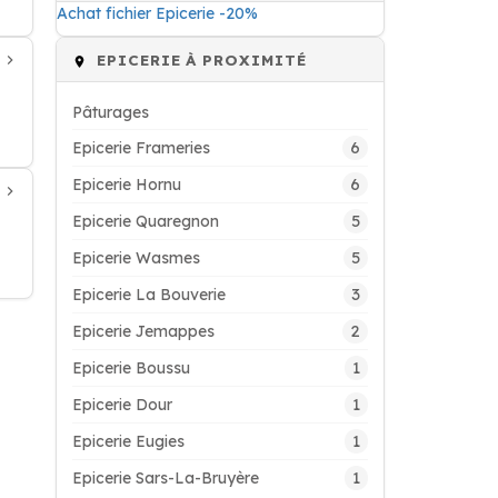
Achat fichier Epicerie -20%
EPICERIE À PROXIMITÉ
Pâturages
6
Epicerie Frameries
6
Epicerie Hornu
5
Epicerie Quaregnon
5
Epicerie Wasmes
3
Epicerie La Bouverie
2
Epicerie Jemappes
1
Epicerie Boussu
1
Epicerie Dour
1
Epicerie Eugies
1
Epicerie Sars-La-Bruyère