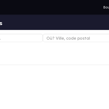
Bou
s