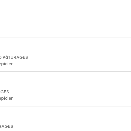
40 PâTURAGES
epicier
AGES
epicier
URAGES