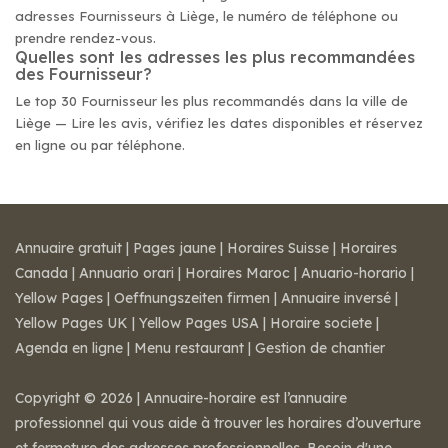
adresses Fournisseurs à Liège, le numéro de téléphone ou
prendre rendez-vous.
Quelles sont les adresses les plus recommandées
des Fournisseur?
Le top 30 Fournisseur les plus recommandés dans la ville de
Liège — Lire les avis, vérifiez les dates disponibles et réservez
en ligne ou par téléphone.
Annuaire gratuit
|
Pages jaune
|
Horaires Suisse
|
Horaires
Canada
|
Annuario orari
|
Horaires Maroc
|
Anuario-horario
|
Yellow Pages
|
Oeffnungszeiten firmen
|
Annuaire inversé
|
Yellow Pages UK
|
Yellow Pages USA
|
Horaire societe
|
Agenda en ligne
|
Menu restaurant
|
Gestion de chantier
Copyright © 2026 | Annuaire-horaire est l’annuaire
professionnel qui vous aide à trouver les horaires d’ouverture