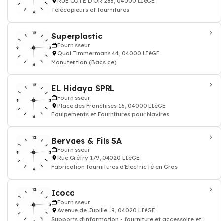
RUE COTE D'OR 286, 04000 LIèGE
Télécopieurs et fournitures
Superplastic
Fournisseur
Quai Timmermans 44, 04000 LIèGE
Manutention (Bacs de)
EL Hidaya SPRL
Fournisseur
Place des Franchises 16, 04000 LIèGE
Equipements et Fournitures pour Navires
Bervaes & Fils SA
Fournisseur
Rue Grétry 179, 04020 LIèGE
Fabrication fournitures d'Electricité en Gros
Icoco
Fournisseur
Avenue de Jupille 19, 04020 LIèGE
Supports d'information - fourniture et accessoire et