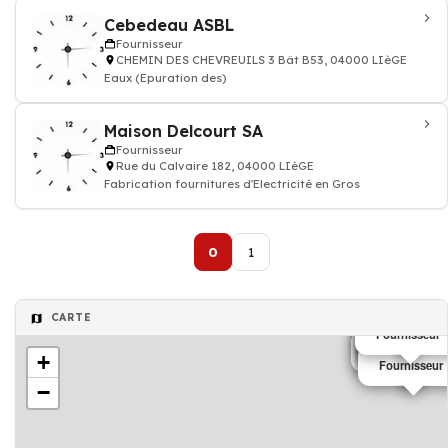
Cebedeau ASBL
Fournisseur
CHEMIN DES CHEVREUILS 3 Bât B53, 04000 LIèGE
Eaux (Epuration des)
Maison Delcourt SA
Fournisseur
Rue du Calvaire 182, 04000 LIèGE
Fabrication fournitures d'Electricité en Gros
0
1
CARTE
Fournisseu
Fournisseur
Fournisseur
Fourniss
Fournis
Fournisseur
Fournisseu
Fournisseur
Fournisseur
Fournisseu
Fournisseu
Fournisseur
Fournisseur
Fournisseu
Fournisseur
Fournisseur
Fournisseur
Fournisseur
+
Fournisseur
−