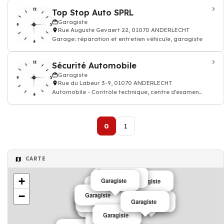
Top Stop Auto SPRL
Garagiste
Rue Auguste Gevaert 22, 01070 ANDERLECHT
Garage: réparation et entretien véhicule, garagiste
Sécurité Automobile
Garagiste
Rue du Labeur 3-9, 01070 ANDERLECHT
Automobile - Contrôle technique, centre d'examen
véhicule
0
1
CARTE
Garagiste
Garagiste
+
Garagiste
Garagiste
Garagiste
−
Garagiste
Garagiste
Garagiste
Garagiste
Garagiste
Garagiste
Garagiste
Garagiste
Garagiste