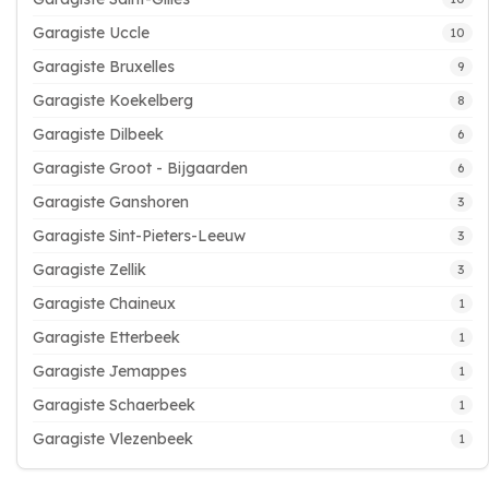
Garagiste Uccle
10
Garagiste Bruxelles
9
Garagiste Koekelberg
8
Garagiste Dilbeek
6
Garagiste Groot - Bijgaarden
6
Garagiste Ganshoren
3
Garagiste Sint-Pieters-Leeuw
3
Garagiste Zellik
3
Garagiste Chaineux
1
Garagiste Etterbeek
1
Garagiste Jemappes
1
Garagiste Schaerbeek
1
Garagiste Vlezenbeek
1