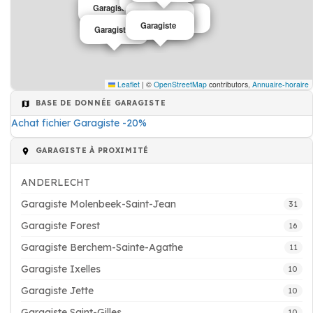
Garagiste
Garagiste
Garagiste
Garagiste
Garagiste
Garagiste
Leaflet
|
©
OpenStreetMap
contributors,
Annuaire-horaire
BASE DE DONNÉE GARAGISTE
Achat fichier Garagiste -20%
GARAGISTE À PROXIMITÉ
ANDERLECHT
Garagiste Molenbeek-Saint-Jean
31
Garagiste Forest
16
Garagiste Berchem-Sainte-Agathe
11
Garagiste Ixelles
10
Garagiste Jette
10
Garagiste Saint-Gilles
10