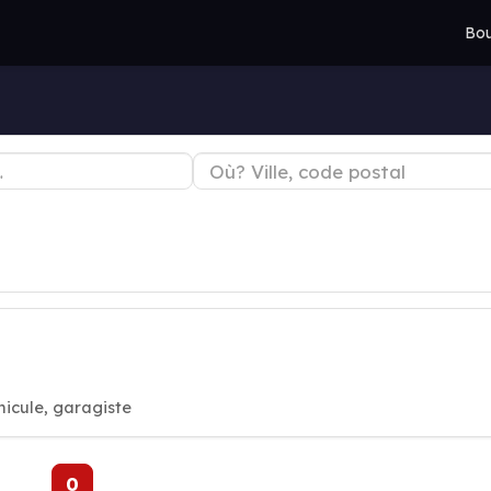
Bou
hicule, garagiste
0