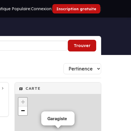
tique Populaire
|
Connexion
|
|
Inscription gratuite
Trouver
CARTE
+
−
Garagiste