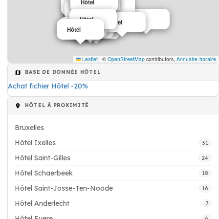
Hôtel
Hôtel
Hôtel
Hôtel
Hôtel
Hôtel
Hôtel
Hôtel
Hôtel
Hôtel
Hôtel
Hôtel
Hôtel
Hôtel
Hôtel
Hôtel
Hôtel
Hôtel
Leaflet
|
©
OpenStreetMap
contributors,
Annuaire-horaire
BASE DE DONNÉE HÔTEL
Achat fichier Hôtel -20%
HÔTEL À PROXIMITÉ
Bruxelles
Hôtel Ixelles
31
Hôtel Saint-Gilles
24
Hôtel Schaerbeek
18
Hôtel Saint-Josse-Ten-Noode
16
Hôtel Anderlecht
7
Hôtel Evere
6