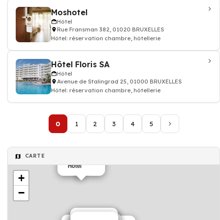
Moshotel
Hôtel
Rue Fransman 382, 01020 BRUXELLES
Hôtel: réservation chambre, hôtellerie
Hôtel Floris SA
Hôtel
Avenue de Stalingrad 25, 01000 BRUXELLES
Hôtel: réservation chambre, hôtellerie
0
1
2
3
4
5
CARTE
Hôtel
+
−
Hôtel