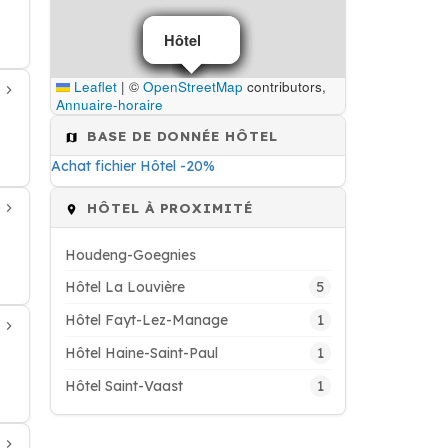
Hôtel
Hôtel
Hôtel
Hôtel
Leaflet
|
©
OpenStreetMap
contributors,
Annuaire-horaire
BASE DE DONNÉE HÔTEL
Achat fichier Hôtel -20%
HÔTEL À PROXIMITÉ
Houdeng-Goegnies
5
Hôtel La Louvière
1
Hôtel Fayt-Lez-Manage
1
Hôtel Haine-Saint-Paul
1
Hôtel Saint-Vaast