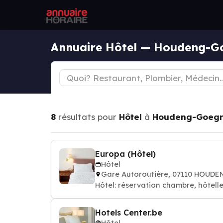
Annuaire Hôtel — Houdeng-G
8
résultats pour
Hôtel
à
Houdeng-Goegn
Europa (Hôtel)
Hôtel
Gare Autoroutière, 07110 HOU
Hôtel: réservation chambre, hôtelle
Hotels Center.be
Hôtel