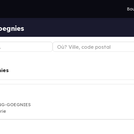
Bou
oegnies
ies
DENG-GOEGNIES
rie