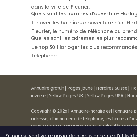
dans la ville de Fleurier.
Quels sont les horaires d'ouverture Horlo
Trouver les horaires d'ouverture d'un Hor
Fleurier, le numéro de téléphone ou pren
Quelles sont les adresses les plus recom
Le top 30 Horloger les plus recommandés dan
téléphone.
Annuaire gratuit
|
Pages jaune
|
Horaires Suisse
|
Ho
inversé
|
Yellow Pages UK
|
Yellow Pages USA
|
Hora
Copyright © 2026 | Annuaire-horaire est l’annuaire p
adresse, d'un numéro de téléphone, les heures d’ouve
vous souhaitez contacter et par la suite déposer v
Mentions légales
-
Conditions de ventes
-
Contact
En poursuivant votre navigation, vous acceptez l'utilisat