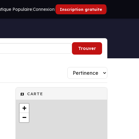
tique Populaire
|
Connexion
|
|
Inscription gratuite
Trouver
CARTE
+
−