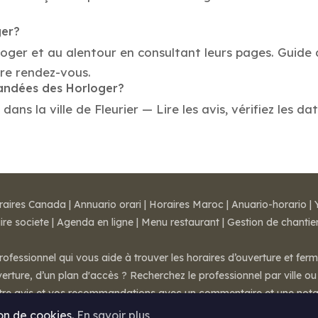
ger?
loger et au alentour en consultant leurs pages. Guide
dre rendez-vous.
mandées des Horloger?
s la ville de Fleurier — Lire les avis, vérifiez les da
raires Canada
|
Annuario orari
|
Horaires Maroc
|
Anuario-horario
|
ire societe
|
Agenda en ligne
|
Menu restaurant
|
Gestion de chantie
rofessionnel qui vous aide à trouver les horaires d’ouverture et fer
rture, d’un plan d'accès ? Recherchez le professionnel par ville ou 
otre avis et vos recommandations avec un commentaire et une nota
ion de cookies.
En savoir plus