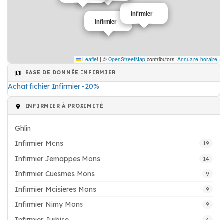
Infirmier
Infirmier
Leaflet
|
©
OpenStreetMap
contributors,
Annuaire-horaire
BASE DE DONNÉE INFIRMIER
Achat fichier Infirmier -20%
INFIRMIER À PROXIMITÉ
Ghlin
Infirmier Mons
19
Infirmier Jemappes Mons
14
Infirmier Cuesmes Mons
9
Infirmier Maisieres Mons
9
Infirmier Nimy Mons
9
Infirmier Jurbise
4