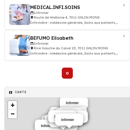
MEDICAL.INFI.SOINS
Infirmier
Route de Wallonie 4, 7011 GHLIN MONS
Infirmière : médecine générale, Soins aux patients,
prescription des médicaments, inj
BEFUMO Elisabeth
Infirmier
Rive Gauche du Canal 23, 7011 GHLIN MONS
Infirmière : médecine générale, Soins aux patients,
prescription des médicaments, inj
0
CARTE
Infirmier
+
−
Infirmier
Infirmier
Infirmier
Infirmier
Infirmier
Infirmier
Infirmier
Infirmier
Infirmier
Infirmier
Infirmier
Infirmier
Infirmier
Infirmier
Infirmier
Infirmier
Infirmier