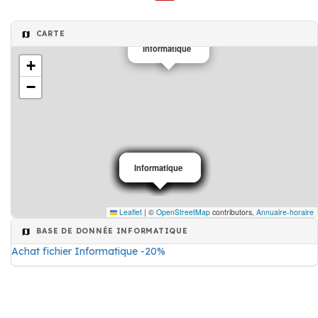
CARTE
Informatique
+
−
Informatique
Informatique
Informatique
Informatique
Informatique
Informatique
Informatique
Informatique
Leaflet
|
©
OpenStreetMap
contributors,
Annuaire-horaire
BASE DE DONNÉE INFORMATIQUE
Achat fichier Informatique -20%