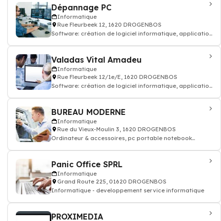
Dépannage PC
Informatique
Rue Fleurbeek 12, 1620 DROGENBOS
Software: création de logiciel informatique, application
mobile
Valadas Vital Amadeu
Informatique
Rue Fleurbeek 12/1e/E, 1620 DROGENBOS
Software: création de logiciel informatique, application
mobile
BUREAU MODERNE
Informatique
Rue du Vieux-Moulin 3, 1620 DROGENBOS
Ordinateur & accessoires, pc portable notebook
clavier souris
Panic Office SPRL
Informatique
Grand Route 225, 01620 DROGENBOS
Informatique - developpement service informatique
PROXIMEDIA