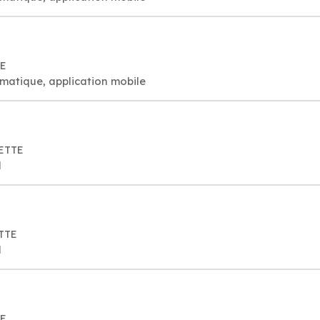
TE
rmatique, application mobile
JETTE
l
ETTE
l
TE