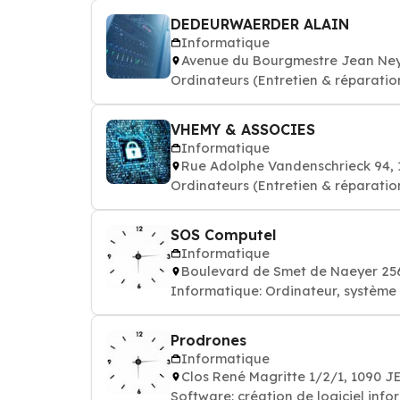
DEDEURWAERDER ALAIN
Informatique
Avenue du Bourgmestre Jean Ney
Ordinateurs (Entretien & réparation
VHEMY & ASSOCIES
Informatique
Rue Adolphe Vandenschrieck 94,
Ordinateurs (Entretien & réparation
SOS Computel
Informatique
Boulevard de Smet de Naeyer 25
Informatique: Ordinateur, système e
Prodrones
Informatique
Clos René Magritte 1/2/1, 1090 J
Software: création de logiciel info