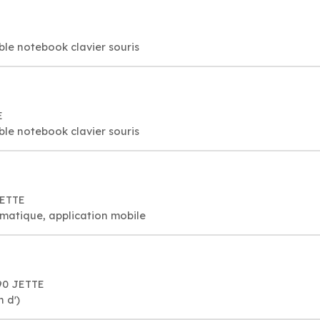
ble notebook clavier souris
E
ble notebook clavier souris
JETTE
rmatique, application mobile
090 JETTE
 d')