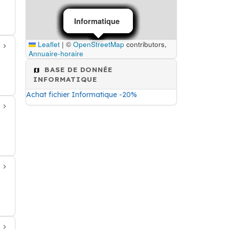
Informatique
Informatique
Informatique
Informatique
Informatique
Informatique
Informatique
Informatique
Informatique
Informatique
Informatique
Informatique
Informatique
Informatique
Informatique
Informatique
Informatique
Informatique
Leaflet
|
©
OpenStreetMap
contributors,
Annuaire-horaire
BASE DE DONNÉE
INFORMATIQUE
Achat fichier Informatique -20%