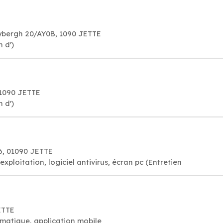
bergh 20/AY0B, 1090 JETTE
 d')
 1090 JETTE
 d')
6, 01090 JETTE
xploitation, logiciel antivirus, écran pc (Entretien
ETTE
rmatique, application mobile