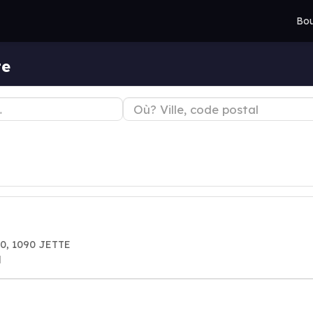
Bou
te
0, 1090 JETTE
l