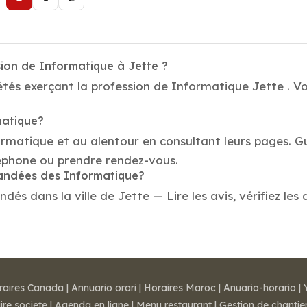
sion de Informatique à Jette ?
tés exerçant la profession de Informatique Jette . Vot
matique?
ormatique et au alentour en consultant leurs pages. G
léphone ou prendre rendez-vous.
mandées des Informatique?
s dans la ville de Jette — Lire les avis, vérifiez les 
raires Canada
|
Annuario orari
|
Horaires Maroc
|
Anuario-horario
|
ire societe
|
Agenda en ligne
|
Menu restaurant
|
Gestion de chantie