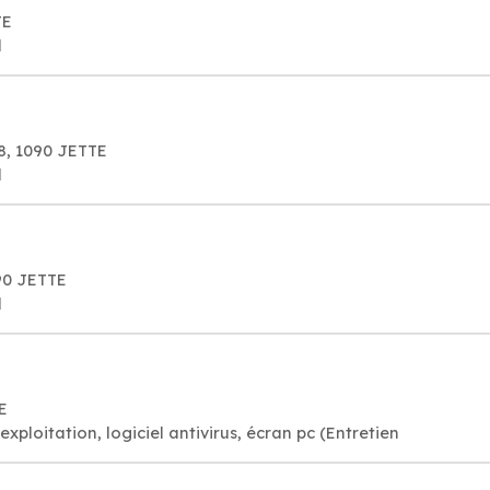
TE
l
8, 1090 JETTE
l
090 JETTE
l
E
xploitation, logiciel antivirus, écran pc (Entretien