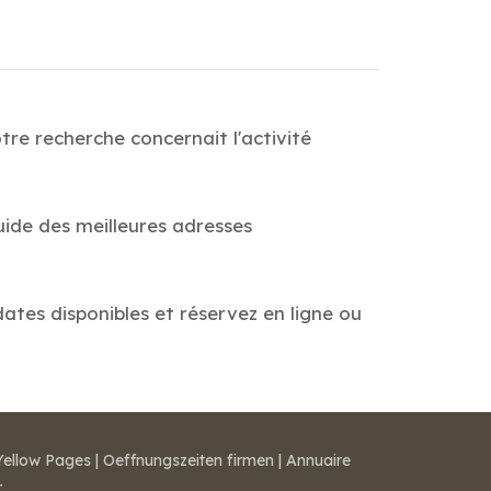
re recherche concernait l'activité
uide des meilleures adresses
dates disponibles et réservez en ligne ou
Yellow Pages
|
Oeffnungszeiten firmen
|
Annuaire
r