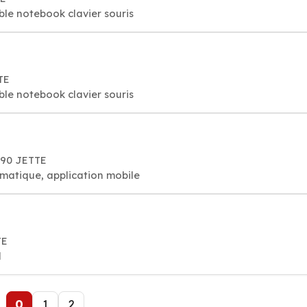
ble notebook clavier souris
TE
ble notebook clavier souris
090 JETTE
rmatique, application mobile
TE
l
0
1
2