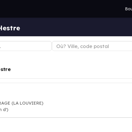
Bou
Hestre
stre
URAGE (LA LOUVIERE)
 d')