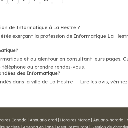
sion de Informatique à La Hestre ?
étés exerçant la profession de Informatique La Hestre
matique?
ormatique et au alentour en consultant leurs pages. G
e téléphone ou prendre rendez-vous.
mandées des Informatique?
s dans la ville de La Hestre — Lire les avis, vérifiez 
raires Canada
|
Annuario orari
|
Horaires Maroc
|
Anuario-horario
|
ire societe
|
Agenda en ligne
|
Menu restaurant
|
Gestion de chantie