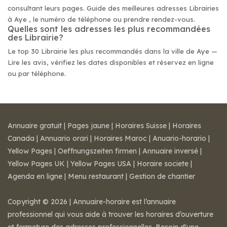
consultant leurs pages. Guide des meilleures adresses Librairies
à Aye , le numéro de téléphone ou prendre rendez-vous.
Quelles sont les adresses les plus recommandées
des Librairie?
Le top 30 Librairie les plus recommandés dans la ville de Aye —
Lire les avis, vérifiez les dates disponibles et réservez en ligne
ou par téléphone.
Annuaire gratuit
|
Pages jaune
|
Horaires Suisse
|
Horaires
Canada
|
Annuario orari
|
Horaires Maroc
|
Anuario-horario
|
Yellow Pages
|
Oeffnungszeiten firmen
|
Annuaire inversé
|
Yellow Pages UK
|
Yellow Pages USA
|
Horaire societe
|
Agenda en ligne
|
Menu restaurant
|
Gestion de chantier
Copyright © 2026 | Annuaire-horaire est l’annuaire
professionnel qui vous aide à trouver les horaires d’ouverture