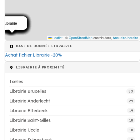
Librairie
Librairie
Librairie
Librairie
Librairie
Librairie
Librairie
Librairie
Librairie
Librairie
Librairie
Librairie
Librairie
Librairie
Librairie
Librairie
Librairie
Librairie
Librairie
Leaflet
|
©
OpenStreetMap
contributors,
Annuaire-horaire
BASE DE DONNÉE LIBRAIRIE
Achat fichier Librairie -20%
LIBRAIRIE À PROXIMITÉ
Ixelles
Librairie Bruxelles
80
Librairie Anderlecht
29
Librairie Etterbeek
19
Librairie Saint-Gilles
18
Librairie Uccle
18
Librairie Schaerbeek
16