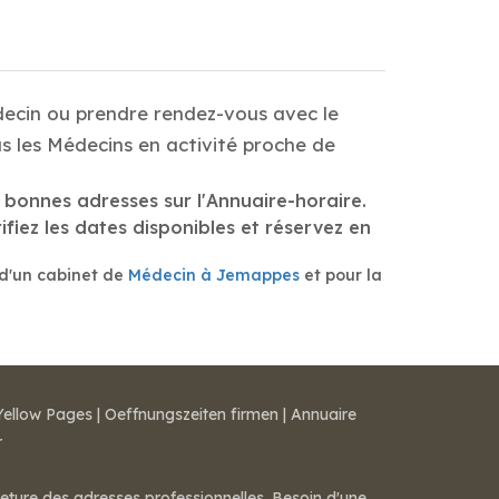
decin ou prendre rendez-vous avec le
s les Médecins en activité proche de
 bonnes adresses sur l'Annuaire-horaire.
fiez les dates disponibles et réservez en
 d'un cabinet de
Médecin à Jemappes
et pour la
Yellow Pages
|
Oeffnungszeiten firmen
|
Annuaire
r
meture des adresses professionnelles. Besoin d'une