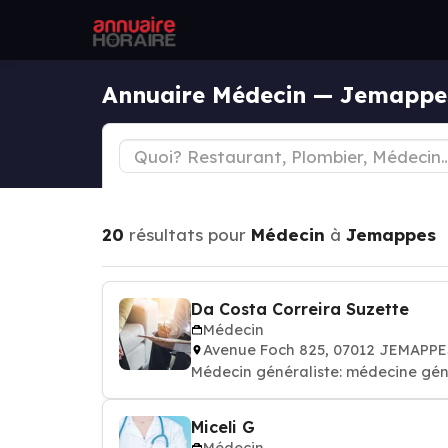
Annuaire Médecin — Jemappe
20
résultats pour
Médecin
à
Jemappes
Da Costa Correira Suzette
Médecin
Avenue Foch 825, 07012 JEMAPPE
Médecin généraliste: médecine gén
Miceli G
Médecin