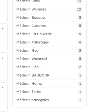
13
Médecin Ghlin
12
Médecin Wasmes
5
Médecin Baudour
5
Médecin Cuesmes
5
Médecin La Bouverie
4
Médecin Pâturages
3
Médecin Hyon
3
Médecin Wasmuel
2
Médecin Flénu
1
Médecin BAUDOUR
1
Médecin Hornu
1
Médecin Tertre
1
Médecin balregnies