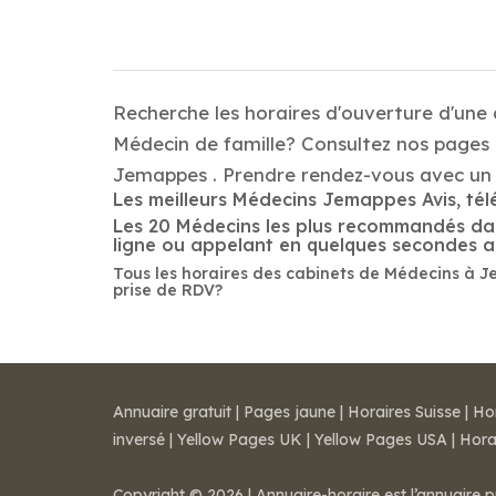
Recherche les horaires d'ouverture d'une
Médecin de famille? Consultez nos pages d
Jemappes . Prendre rendez-vous avec un 
Les meilleurs Médecins Jemappes Avis, tél
Les 20 Médecins les plus recommandés dans 
ligne ou appelant en quelques secondes 
Tous les horaires des cabinets de Médecins à J
prise de RDV?
Annuaire gratuit
|
Pages jaune
|
Horaires Suisse
|
Ho
inversé
|
Yellow Pages UK
|
Yellow Pages USA
|
Hora
Copyright © 2026 | Annuaire-horaire est l’annuaire p