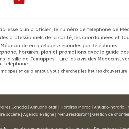
 adresse d'un praticien, le numéro de téléphone de Mé
es professionnels de la santé, les coordonnées et tou
Médecin de en quelques secondes par téléphone.
éphone, horaires, plan et promotions avec le guide des
la ville de Jemappes - Lire les avis des Médecins, véri
au téléphone
emappes et au alentour. Vous cherchez les heures d'ouverture
raires Canada
|
Annuario orari
|
Horaires Maroc
|
Anuario-horario
|
ire societe
|
Agenda en ligne
|
Menu restaurant
|
Gestion de chantie
rofessionnel qui vous aide à trouver les horaires d’ouverture et fer