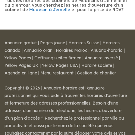
Tous les horaires des cabinets de Médecins à Jemelle et
au alentour. Vous cherchez les heures d'ouverture d'un
cabinet de
Médecin à Jemelle
et pour la prise de RDV?
Annuaire gratuit
|
Pages jaune
|
Horaires Suisse
|
Horaires
Canada
|
Annuario orari
|
Horaires Maroc
|
Anuario-horario
|
Yellow Pages
|
Oeffnungszeiten firmen
|
Annuaire inversé
|
Yellow Pages UK
|
Yellow Pages USA
|
Horaire societe
|
Agenda en ligne
|
Menu restaurant
|
Gestion de chantier
Copyright © 2026 | Annuaire-horaire est l’annuaire
professionnel qui vous aide à trouver les horaires d’ouverture
et fermeture des adresses professionnelles. Besoin d'une
adresse, d'un numéro de téléphone, les heures d’ouverture,
d’un plan d'accès ? Recherchez le professionnel par ville ou
par activité et aussi par le nom de la société que vous
souhaitez contacter et par la suite déposer votre avis et vos