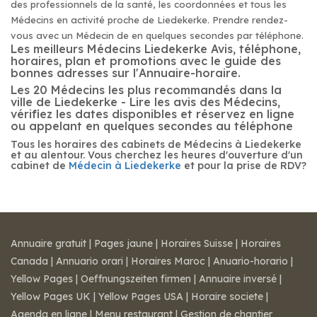
des professionnels de la santé, les coordonnées et tous les
Médecins en activité proche de Liedekerke. Prendre rendez-
vous avec un Médecin de en quelques secondes par téléphone.
Les meilleurs Médecins Liedekerke Avis, téléphone,
horaires, plan et promotions avec le guide des
bonnes adresses sur l'Annuaire-horaire.
Les 20 Médecins les plus recommandés dans la
ville de Liedekerke - Lire les avis des Médecins,
vérifiez les dates disponibles et réservez en ligne
ou appelant en quelques secondes au téléphone
Tous les horaires des cabinets de Médecins à Liedekerke
et au alentour. Vous cherchez les heures d'ouverture d'un
cabinet de
Médecin à Liedekerke
et pour la prise de RDV?
Annuaire gratuit
|
Pages jaune
|
Horaires Suisse
|
Horaires
Canada
|
Annuario orari
|
Horaires Maroc
|
Anuario-horario
|
Yellow Pages
|
Oeffnungszeiten firmen
|
Annuaire inversé
|
Yellow Pages UK
|
Yellow Pages USA
|
Horaire societe
|
Agenda en ligne
|
Menu restaurant
|
Gestion de chantier