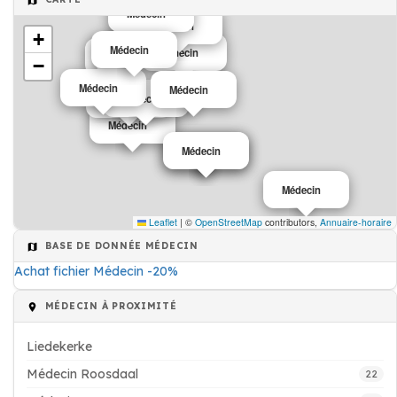
Médecin
Médecin
Médecin
+
Médecin
Médecin
Médecin
Médecin
−
Médecin
Médecin
Médecin
Médecin
Médecin
Médecin
Médecin
Médecin
Médecin
Leaflet
|
©
OpenStreetMap
contributors,
Annuaire-horaire
BASE DE DONNÉE MÉDECIN
Achat fichier Médecin -20%
MÉDECIN À PROXIMITÉ
Liedekerke
Médecin Roosdaal
22