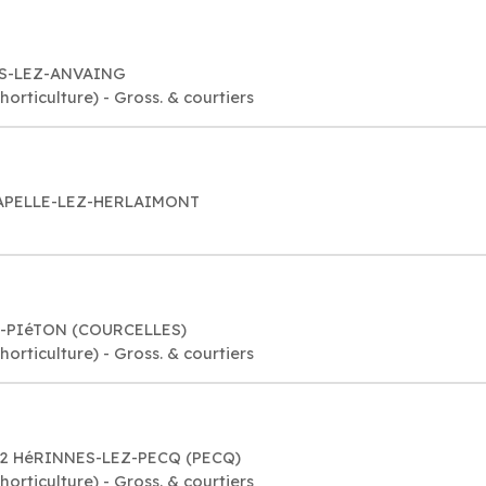
NES-LEZ-ANVAING
orticulture) - Gross. & courtiers
CHAPELLE-LEZ-HERLAIMONT
EZ-PIéTON (COURCELLES)
orticulture) - Gross. & courtiers
742 HéRINNES-LEZ-PECQ (PECQ)
orticulture) - Gross. & courtiers