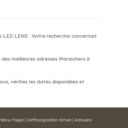
S-LEZ-LENS . Votre recherche concernait
e des meilleures adresses Maraîchers à
, vérifiez les dates disponibles et
Yellow Pages
|
Oeffnungszeiten firmen
|
Annuaire
r