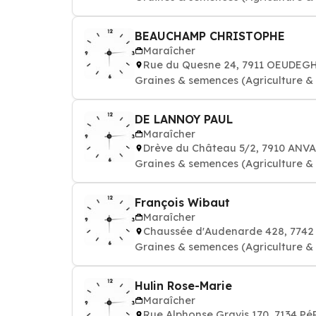
BEAUCHAMP CHRISTOPHE
Maraîcher
Rue du Quesne 24, 7911 OEUDEG
Graines & semences (Agriculture & h
DE LANNOY PAUL
Maraîcher
Drève du Château 5/2, 7910 AN
Graines & semences (Agriculture & h
François Wibaut
Maraîcher
Chaussée d'Audenarde 428, 774
Graines & semences (Agriculture & h
Hulin Rose-Marie
Maraîcher
Rue Alphonse Gravis 170, 7134 