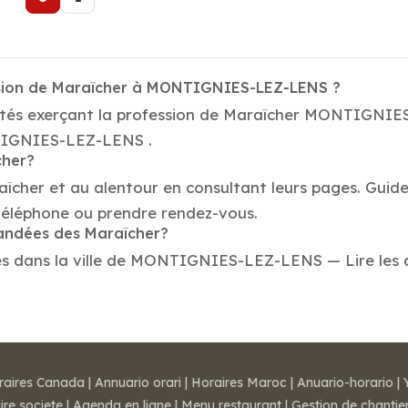
ession de Maraîcher à MONTIGNIES-LEZ-LENS ?
iétés exerçant la profession de Maraîcher MONTIGNIE
ONTIGNIES-LEZ-LENS .
cher?
aîcher et au alentour en consultant leurs pages. Guid
léphone ou prendre rendez-vous.
mandées des Maraîcher?
 dans la ville de MONTIGNIES-LEZ-LENS — Lire les avis
raires Canada
|
Annuario orari
|
Horaires Maroc
|
Anuario-horario
|
ire societe
|
Agenda en ligne
|
Menu restaurant
|
Gestion de chantie