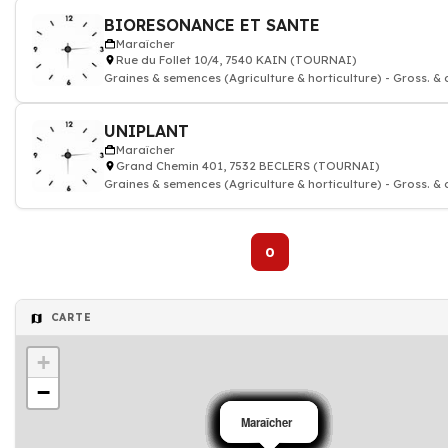
BIORESONANCE ET SANTE
Maraîcher
Rue du Follet 10/4, 7540 KAIN (TOURNAI)
Graines & semences (Agriculture & horticulture) - Gross. & 
UNIPLANT
Maraîcher
Grand Chemin 401, 7532 BECLERS (TOURNAI)
Graines & semences (Agriculture & horticulture) - Gross. & 
0
CARTE
+
−
Maraîcher
Maraîcher
Maraîcher
Maraîcher
Maraîcher
Maraîcher
Maraîcher
Maraîcher
Maraîcher
Maraîcher
Maraîcher
Maraîcher
Maraîcher
Maraîcher
Maraîcher
Maraîcher
Maraîcher
Maraîcher
Maraîcher
Maraîcher