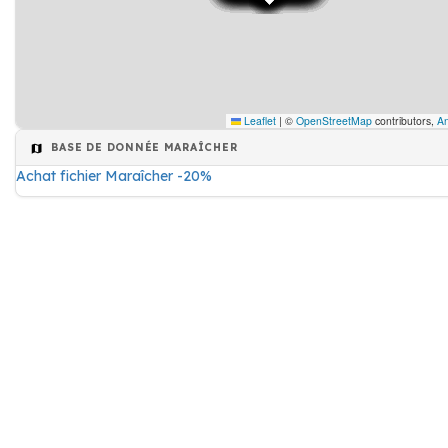
Leaflet
|
©
OpenStreetMap
contributors,
An
BASE DE DONNÉE MARAÎCHER
Achat fichier Maraîcher -20%