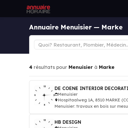
Annuaire Menuisier — Marke
4
résultats pour
Menuisier
à
Marke
DE COENE INTERIOR DECORAT
Menuisier
Hospitaalweg 1A, 8510 MARKE (
Menuisier: travaux en bois sur mesur
HB DESIGN
Menuisier