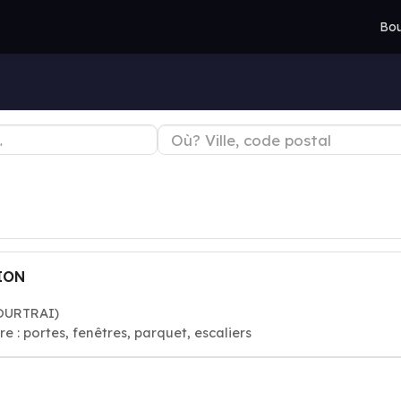
Bou
ION
COURTRAI)
e : portes, fenêtres, parquet, escaliers