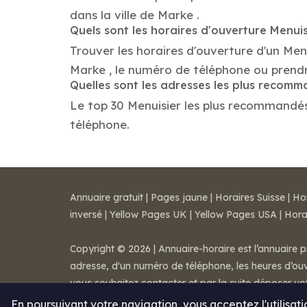
dans la ville de Marke .
Quels sont les horaires d'ouverture Menuis
Trouver les horaires d'ouverture d'un Men
Marke , le numéro de téléphone ou prend
Quelles sont les adresses les plus recom
Le top 30 Menuisier les plus recommandés d
téléphone.
Annuaire gratuit
|
Pages jaune
|
Horaires Suisse
|
Ho
inversé
|
Yellow Pages UK
|
Yellow Pages USA
|
Hora
Copyright © 2026 | Annuaire-horaire est l’annuaire p
adresse, d'un numéro de téléphone, les heures d’ouve
vous souhaitez contacter et par la suite déposer v
Mentions légales
-
Conditions de ventes
-
Contact
En poursuivant votre navigation, vous acceptez l'utilisat