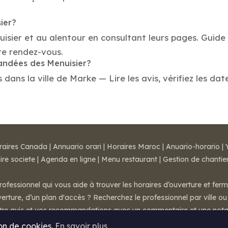
ier?
uisier et au alentour en consultant leurs pages. Guide
re rendez-vous.
mandées des Menuisier?
ans la ville de Marke — Lire les avis, vérifiez les dat
raires Canada
|
Annuario orari
|
Horaires Maroc
|
Anuario-horario
|
ire societe
|
Agenda en ligne
|
Menu restaurant
|
Gestion de chantie
rofessionnel qui vous aide à trouver les horaires d’ouverture et fer
rture, d’un plan d'accès ? Recherchez le professionnel par ville ou 
otre avis et vos recommandations avec un commentaire et une nota
ion de cookies.
En savoir plus