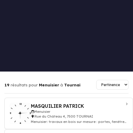
19
résultats pour
Menuisier
à
Tournai
MASQUILIER PATRICK
Menuisier
Rue du Château 4, 7500 TOURNAI
Menuisier: travaux en bois sur mesure : portes, fenêtres,
parquet, escaliers