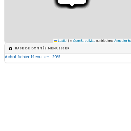
Leaflet
|
©
OpenStreetMap
contributors,
Annuaire-ho
BASE DE DONNÉE MENUISIER
Achat fichier Menuisier -20%