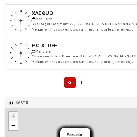
parquet, escaliers
XAEQUO
Menuisier
Rue Roger Dosimont 72, 5170 BOIS-DE-VILLERS (PROFOND
Menuisier: travaux en bois sur mesure : portes, fenêtres,
parquet, escaliers
MG STUFF
Menuisier
Chaussée du Roi Baudouin 328, 7031 VILLERS-SAINT-GHI
Menuisier: travaux en bois sur mesure : portes, fenêtres,
parquet, escaliers
0
1
CARTE
+
−
Menuisier
Menuisier
Menuisier
Menuisier
Menuisier
Menuisier
Menuisier
Menuisier
Menuisier
Menuisier
Menuisier
Menuisier
Menuisier
Menuisier
Menuisier
Menuisier
Menuisier
Menuisier
Menuisier
Menuisier