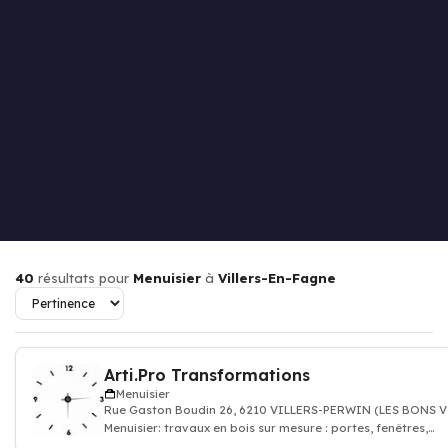
40
résultats pour
Menuisier
à
Villers-En-Fagne
Arti.Pro Transformations
Menuisier
Rue Gaston Boudin 26, 6210 VILLERS-PERWIN (LES BONS V
Menuisier: travaux en bois sur mesure : portes, fenêtres,
parquet, escaliers