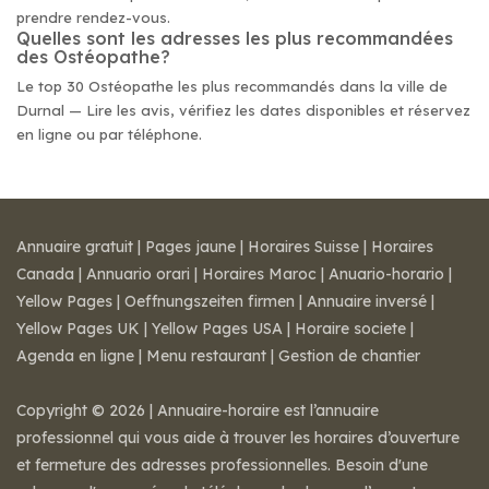
prendre rendez-vous.
Quelles sont les adresses les plus recommandées
des Ostéopathe?
Le top 30 Ostéopathe les plus recommandés dans la ville de
Durnal — Lire les avis, vérifiez les dates disponibles et réservez
en ligne ou par téléphone.
Annuaire gratuit
|
Pages jaune
|
Horaires Suisse
|
Horaires
Canada
|
Annuario orari
|
Horaires Maroc
|
Anuario-horario
|
Yellow Pages
|
Oeffnungszeiten firmen
|
Annuaire inversé
|
Yellow Pages UK
|
Yellow Pages USA
|
Horaire societe
|
Agenda en ligne
|
Menu restaurant
|
Gestion de chantier
Copyright © 2026 | Annuaire-horaire est l’annuaire
professionnel qui vous aide à trouver les horaires d’ouverture
et fermeture des adresses professionnelles. Besoin d'une