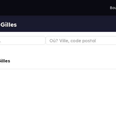
Bou
Gilles
illes