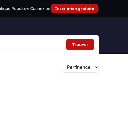
tique Populaire
|
Connexion
|
|
Inscription gratuite
Trouver