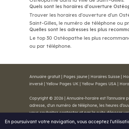
Quels sont les horaires d'ouverture Osté
Trouver les horaires d'ouverture d'un Os
Saint-Gilles, le numéro de téléphone ou p
Quelles sont les adresses les plus reco
Le top 30 Ostéopathe les plus recommandés 
ou par téléphone.
Annuaire gratuit
|
Pages jaune
|
Horaires Suisse
|
Ho
inversé
|
Yellow Pages UK
|
Yellow Pages USA
|
Hora
Copyright © 2026 | Annuaire-horaire est l’annuaire p
adresse, d'un numéro de téléphone, les heures d’ouve
vous souhaitez contacter et par la suite déposer v
Mentions légales
-
Conditions de ventes
-
Contact
En poursuivant votre navigation, vous acceptez l'utilisat