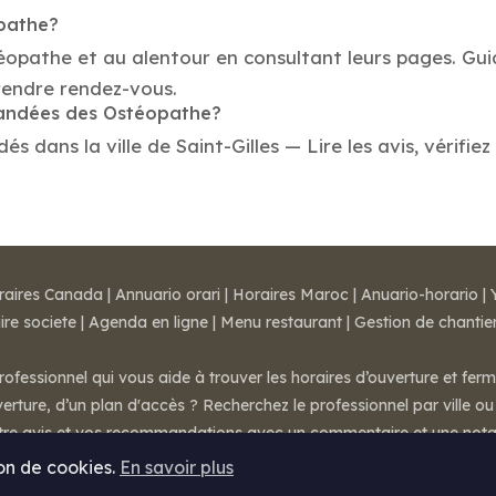
opathe?
téopathe et au alentour en consultant leurs pages. Gu
rendre rendez-vous.
mmandées des Ostéopathe?
dans la ville de Saint-Gilles — Lire les avis, vérifiez 
raires Canada
|
Annuario orari
|
Horaires Maroc
|
Anuario-horario
|
ire societe
|
Agenda en ligne
|
Menu restaurant
|
Gestion de chantie
rofessionnel qui vous aide à trouver les horaires d’ouverture et fer
rture, d’un plan d'accès ? Recherchez le professionnel par ville ou 
otre avis et vos recommandations avec un commentaire et une nota
ion de cookies.
En savoir plus