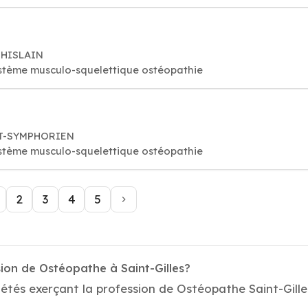
GHISLAIN
stème musculo-squelettique ostéopathie
INT-SYMPHORIEN
stème musculo-squelettique ostéopathie
2
3
4
5
ion de Ostéopathe à Saint-Gilles?
étés exerçant la profession de Ostéopathe Saint-Gilles