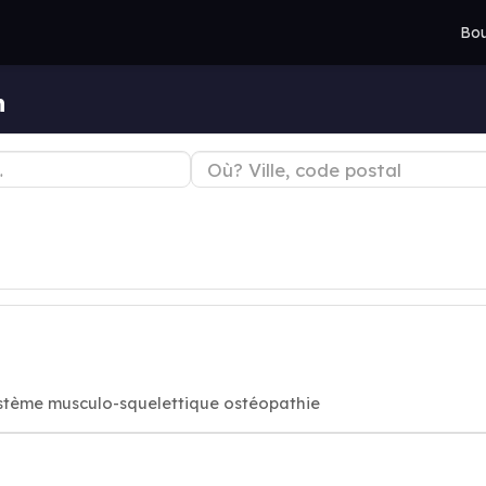
Bou
n
stème musculo-squelettique ostéopathie