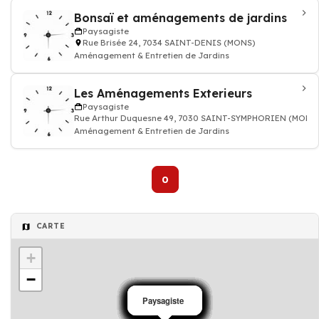
Bonsaï et aménagements de jardins
Paysagiste
Rue Brisée 24, 7034 SAINT-DENIS (MONS)
Aménagement & Entretien de Jardins
Les Aménagements Exterieurs
Paysagiste
Rue Arthur Duquesne 49, 7030 SAINT-SYMPHORIEN (MONS
Aménagement & Entretien de Jardins
0
CARTE
+
−
Paysagiste
Paysagiste
Paysagiste
Paysagiste
Paysagiste
Paysagiste
Paysagiste
Paysagiste
Paysagiste
Paysagiste
Paysagiste
Paysagiste
Paysagiste
Paysagiste
Paysagiste
Paysagiste
Paysagiste
Paysagiste
Paysagiste
Paysagiste