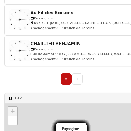
Au Fil des Saisons
Paysagiste
Rue du Tige 81, 4453 VILLERS-SAINT-SIMEON (JUPRELLE
Aménagement & Entretien de Jardins
CHARLIER BENJAMIN
Paysagiste
Rue de Jamblinne 62, 5580 VILLERS-SUR-LESSE (ROCHEFO
Aménagement & Entretien de Jardins
0
1
CARTE
+
−
Paysagiste
Paysagiste
Paysagiste
Paysagiste
Paysagiste
Paysagiste
Paysagiste
Paysagiste
Paysagiste
Paysagiste
Paysagiste
Paysagiste
Paysagiste
Paysagiste
Paysagiste
Paysagiste
Paysagiste
Paysagiste
Paysagiste
Paysagiste