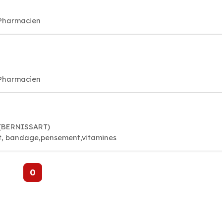
 Pharmacien
 Pharmacien
 (BERNISSART)
t, bandage,pensement,vitamines
0