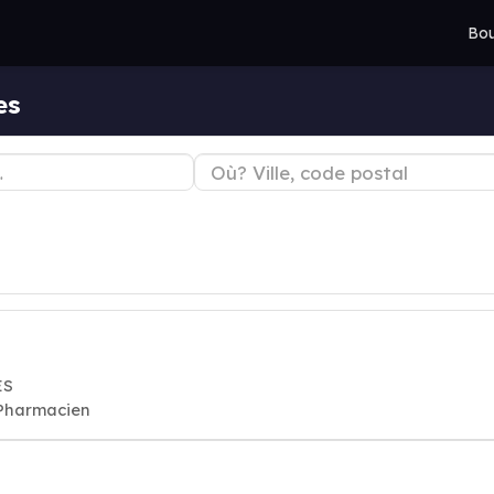
Bou
es
ES
 Pharmacien