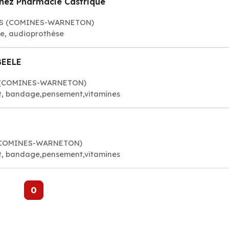
hez Pharmacie Castrique
NES (COMINES-WARNETON)
ive, audioprothèse
BEELE
ON (COMINES-WARNETON)
t, bandage,pensement,vitamines
T (COMINES-WARNETON)
t, bandage,pensement,vitamines
0