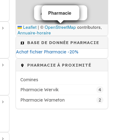
Appareils auditifs
Pharmacie
Pharmacie
Pharmacie
Leaflet
|
©
OpenStreetMap
contributors,
Annuaire-horaire
BASE DE DONNÉE PHARMACIE
Achat fichier Pharmacie -20%
PHARMACIE À PROXIMITÉ
Comines
4
Pharmacie Wervik
2
Pharmacie Warneton