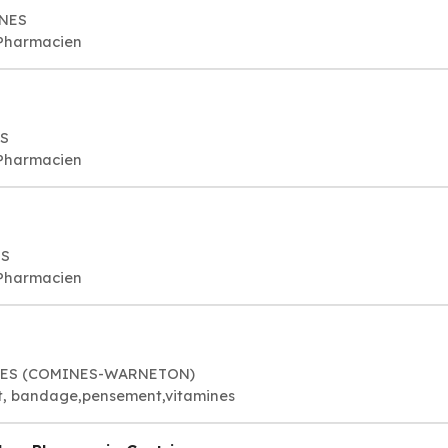
INES
 Pharmacien
ES
 Pharmacien
ES
 Pharmacien
MINES (COMINES-WARNETON)
t, bandage,pensement,vitamines