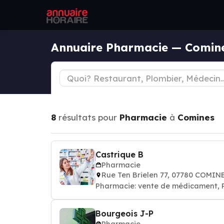
Annuaire Pharmacie — Comin
8
résultats pour
Pharmacie
à
Comines
Castrique B
Pharmacie
Rue Ten Brielen 77, 07780 COMIN
Pharmacie: vente de médicament,
Bourgeois J-P
Pharmacie