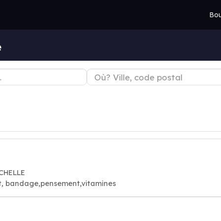
Bou
e
SCHELLE
t, bandage,pensement,vitamines