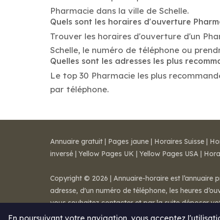
Pharmacie dans la ville de Schelle.
Quels sont les horaires d'ouverture Pharm
Trouver les horaires d'ouverture d'un Ph
Schelle, le numéro de téléphone ou prend
Quelles sont les adresses les plus recom
Le top 30 Pharmacie les plus recommandés d
par téléphone.
Annuaire gratuit
|
Pages jaune
|
Horaires Suisse
|
Ho
inversé
|
Yellow Pages UK
|
Yellow Pages USA
|
Hora
Copyright © 2026 | Annuaire-horaire est l’annuaire p
adresse, d'un numéro de téléphone, les heures d’ouve
vous souhaitez contacter et par la suite déposer v
Mentions légales
-
Conditions de ventes
-
Contact
En poursuivant votre navigation, vous acceptez l'utilisat