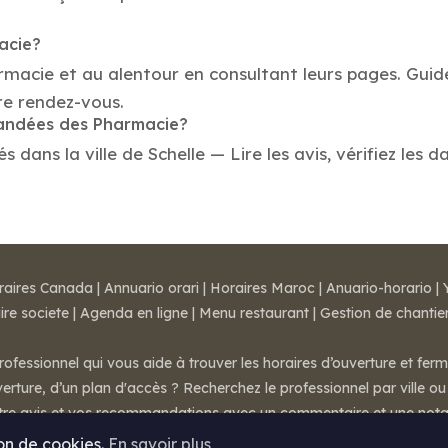
acie?
armacie et au alentour en consultant leurs pages. Gui
re rendez-vous.
mandées des Pharmacie?
ans la ville de Schelle — Lire les avis, vérifiez les d
raires Canada
|
Annuario orari
|
Horaires Maroc
|
Anuario-horario
|
ire societe
|
Agenda en ligne
|
Menu restaurant
|
Gestion de chantie
rofessionnel qui vous aide à trouver les horaires d’ouverture et fer
rture, d’un plan d'accès ? Recherchez le professionnel par ville ou 
otre avis et vos recommandations avec un commentaire et une nota
ion de cookies.
En savoir plus