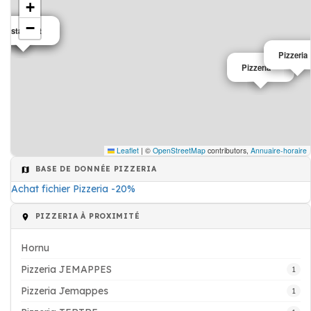
+
−
Restaurant
Pizzeria
Pizzeria
Pizzeria
Leaflet
|
©
OpenStreetMap
contributors,
Annuaire-horaire
BASE DE DONNÉE PIZZERIA
Achat fichier Pizzeria -20%
PIZZERIA À PROXIMITÉ
Hornu
Pizzeria JEMAPPES
1
Pizzeria Jemappes
1