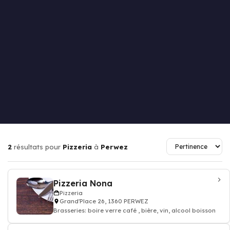
2
résultats pour
Pizzeria
à
Perwez
Pizzeria Nona
Pizzeria
Grand'Place 26, 1360 PERWEZ
Brasseries: boire verre café , bière, vin, alcool boisson