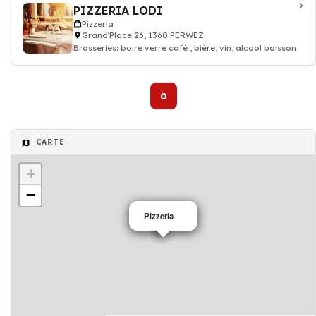
PIZZERIA LODI
Pizzeria
Grand'Place 26, 1360 PERWEZ
Brasseries: boire verre café , bière, vin, alcool boisson
0
CARTE
+
−
Pizzeria
Pizzeria