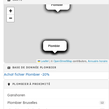
Plombier
Plombier
Plombier
Plombier
Plombier
+
−
Plombier
Plombier
Plombier
Plombier
Plombier
Plombier
Plombier
Plombier
Plombier
Plombier
Plombier
Plombier
Leaflet
|
©
OpenStreetMap
contributors,
Annuaire-horaire
BASE DE DONNÉE PLOMBIER
Achat fichier Plombier -20%
PLOMBIER À PROXIMITÉ
Ganshoren
Plombier Bruxelles
12