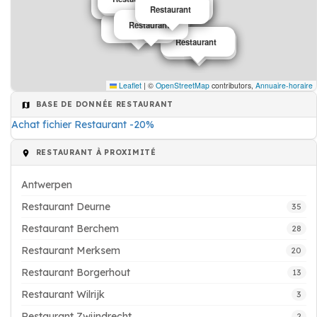
Restaurant
Restaurant
Restaurant
Restaurant
Restaurant
Restaurant
Restaurant
Restaurant
Restaurant
Restaurant
Restaurant
Restaurant
Restaurant
Leaflet
|
©
OpenStreetMap
contributors,
Annuaire-horaire
BASE DE DONNÉE RESTAURANT
Achat fichier Restaurant -20%
RESTAURANT À PROXIMITÉ
Antwerpen
Restaurant Deurne
35
Restaurant Berchem
28
Restaurant Merksem
20
Restaurant Borgerhout
13
Restaurant Wilrijk
3
Restaurant Zwijndrecht
2