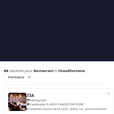
88
résultats pour
Restaurant
à
Chaudfontaine
J3A
Restaurant
Esplanade 2, 4050 CHAUDFONTAINE
Brasseries: boire verre café , bière, vin, alcool boisson