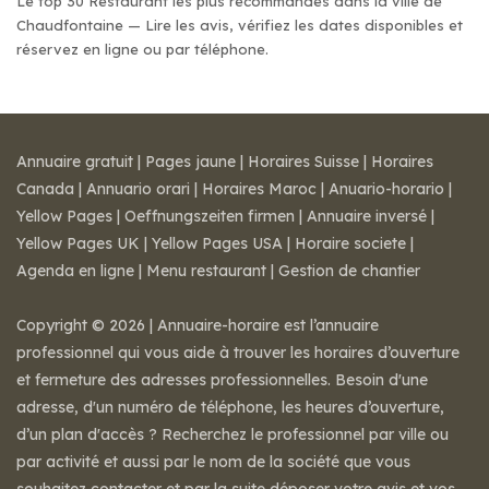
Le top 30 Restaurant les plus recommandés dans la ville de
Chaudfontaine — Lire les avis, vérifiez les dates disponibles et
réservez en ligne ou par téléphone.
Annuaire gratuit
|
Pages jaune
|
Horaires Suisse
|
Horaires
Canada
|
Annuario orari
|
Horaires Maroc
|
Anuario-horario
|
Yellow Pages
|
Oeffnungszeiten firmen
|
Annuaire inversé
|
Yellow Pages UK
|
Yellow Pages USA
|
Horaire societe
|
Agenda en ligne
|
Menu restaurant
|
Gestion de chantier
Copyright © 2026 | Annuaire-horaire est l’annuaire
professionnel qui vous aide à trouver les horaires d’ouverture
et fermeture des adresses professionnelles. Besoin d'une
adresse, d'un numéro de téléphone, les heures d’ouverture,
d’un plan d'accès ? Recherchez le professionnel par ville ou
par activité et aussi par le nom de la société que vous