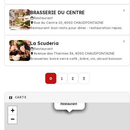
BRASSERIE DU CENTRE
Restaurant
Rue du Centre 10, 4050 CHAUDFONTAINE
Restaurant: bon resto pour diner - restauration repas
La Scuderia
Restaurant
Avenue des Thermes 36, 4050 CHAUDFONTAINE
Brasseries: boire verre café , bière, vin, alcool boisson
0
1
2
3
CARTE
Restaurant
Restaurant
Restaurant
+
−