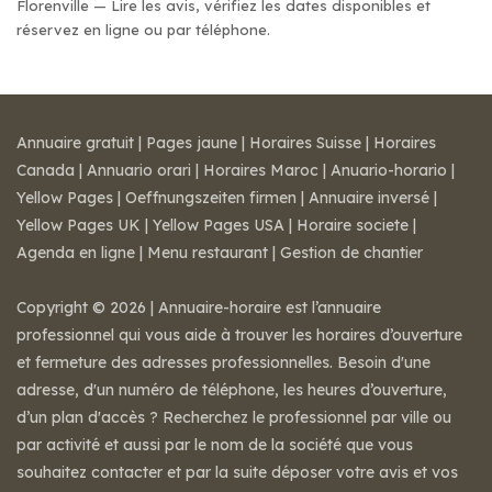
Florenville — Lire les avis, vérifiez les dates disponibles et
réservez en ligne ou par téléphone.
Annuaire gratuit
|
Pages jaune
|
Horaires Suisse
|
Horaires
Canada
|
Annuario orari
|
Horaires Maroc
|
Anuario-horario
|
Yellow Pages
|
Oeffnungszeiten firmen
|
Annuaire inversé
|
Yellow Pages UK
|
Yellow Pages USA
|
Horaire societe
|
Agenda en ligne
|
Menu restaurant
|
Gestion de chantier
Copyright © 2026 | Annuaire-horaire est l’annuaire
professionnel qui vous aide à trouver les horaires d’ouverture
et fermeture des adresses professionnelles. Besoin d'une
adresse, d'un numéro de téléphone, les heures d’ouverture,
d’un plan d'accès ? Recherchez le professionnel par ville ou
par activité et aussi par le nom de la société que vous
souhaitez contacter et par la suite déposer votre avis et vos