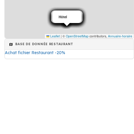
Restaurant
Restaurant
Restaurant
Restaurant
Restaurant
Restaurant
Restaurant
Restaurant
Restaurant
Hôtels
Hôtel
Leaflet
|
©
OpenStreetMap
contributors,
Annuaire-horaire
BASE DE DONNÉE RESTAURANT
Achat fichier Restaurant -20%