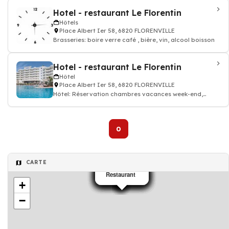
Hotel - restaurant Le Florentin
Hôtels
Place Albert Ier 58, 6820 FLORENVILLE
Brasseries: boire verre café , bière, vin, alcool boisson
Hotel - restaurant Le Florentin
Hôtel
Place Albert Ier 58, 6820 FLORENVILLE
Hôtel: Réservation chambres vacances week-end,
hôtelier
0
CARTE
Restaurant
Restaurant
Restaurant
Restaurant
Restaurant
Restaurant
Restaurant
Restaurant
Restaurant
+
−