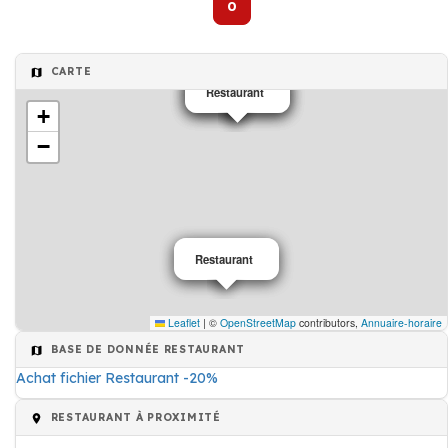
0
CARTE
Restaurant
Restaurant
Restaurant
+
−
Restaurant
Restaurant
Leaflet
|
©
OpenStreetMap
contributors,
Annuaire-horaire
BASE DE DONNÉE RESTAURANT
Achat fichier Restaurant -20%
RESTAURANT À PROXIMITÉ