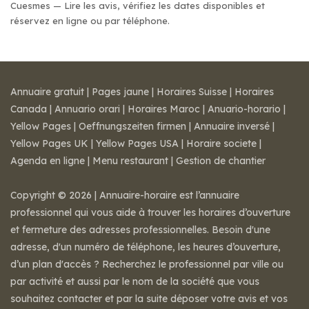
Cuesmes — Lire les avis, vérifiez les dates disponibles et
réservez en ligne ou par téléphone.
Annuaire gratuit
|
Pages jaune
|
Horaires Suisse
|
Horaires
Canada
|
Annuario orari
|
Horaires Maroc
|
Anuario-horario
|
Yellow Pages
|
Oeffnungszeiten firmen
|
Annuaire inversé
|
Yellow Pages UK
|
Yellow Pages USA
|
Horaire societe
|
Agenda en ligne
|
Menu restaurant
|
Gestion de chantier
Copyright © 2026 | Annuaire-horaire est l’annuaire
professionnel qui vous aide à trouver les horaires d’ouverture
et fermeture des adresses professionnelles. Besoin d'une
adresse, d'un numéro de téléphone, les heures d’ouverture,
d’un plan d'accès ? Recherchez le professionnel par ville ou
par activité et aussi par le nom de la société que vous
souhaitez contacter et par la suite déposer votre avis et vos