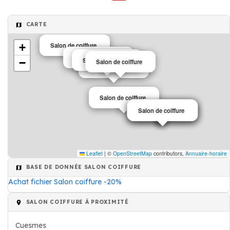
CARTE
+
Salon de coiffure
Salon de coiffure
Salon de coiffure
−
Salon de coiffure
Salon de coiffure
Salon de coiffure
Salon de coiffure
Salon de coiffure
Salon de coiffure
Leaflet
|
©
OpenStreetMap
contributors,
Annuaire-horaire
BASE DE DONNÉE SALON COIFFURE
Achat fichier Salon coiffure -20%
SALON COIFFURE À PROXIMITÉ
Cuesmes