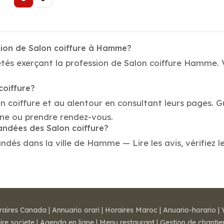
sion de Salon coiffure à Hamme?
tés exerçant la profession de Salon coiffure Hamme. V
coiffure?
on coiffure et au alentour en consultant leurs pages. 
ne ou prendre rendez-vous.
andées des Salon coiffure?
dés dans la ville de Hamme — Lire les avis, vérifiez le
raires Canada
|
Annuario orari
|
Horaires Maroc
|
Anuario-horario
|
ire societe
|
Agenda en ligne
|
Menu restaurant
|
Gestion de chantie