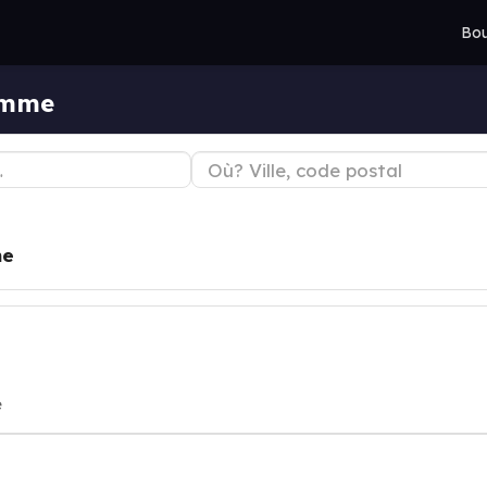
Bou
amme
e
e