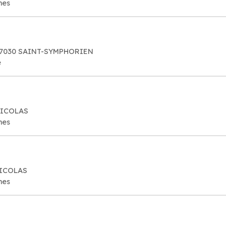
mes
 07030 SAINT-SYMPHORIEN
e
NICOLAS
mes
NICOLAS
mes