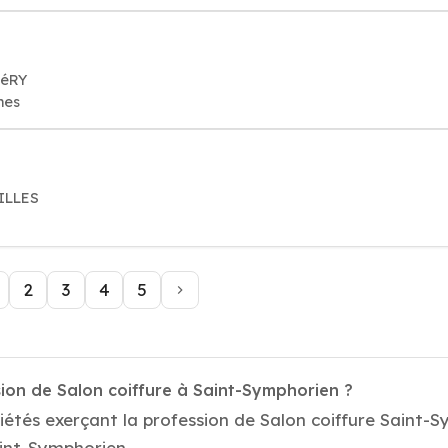
GéRY
mes
ILLES
2
3
4
5
ion de Salon coiffure à Saint-Symphorien ?
iétés exerçant la profession de Salon coiffure Saint-
Saint-Symphorien .