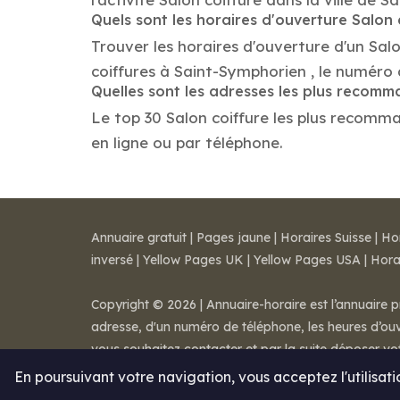
Quels sont les horaires d'ouverture Salon 
Trouver les horaires d'ouverture d'un Sal
coiffures à Saint-Symphorien , le numéro
Quelles sont les adresses les plus recomm
Le top 30 Salon coiffure les plus recomman
en ligne ou par téléphone.
Annuaire gratuit
|
Pages jaune
|
Horaires Suisse
|
Ho
inversé
|
Yellow Pages UK
|
Yellow Pages USA
|
Hora
Copyright © 2026 | Annuaire-horaire est l’annuaire p
adresse, d'un numéro de téléphone, les heures d’ouve
vous souhaitez contacter et par la suite déposer v
Mentions légales
-
Conditions de ventes
-
Contact
En poursuivant votre navigation, vous acceptez l'utilisat