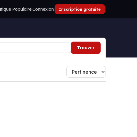
tique Populaire
|
Connexion
|
|
Inscription gratuite
Trouver