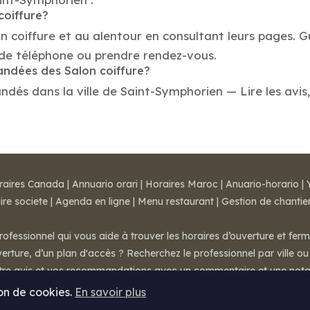
coiffure?
on coiffure et au alentour en consultant leurs pages. 
 de téléphone ou prendre rendez-vous.
andées des Salon coiffure?
dés dans la ville de Saint-Symphorien — Lire les avis, 
raires Canada
|
Annuario orari
|
Horaires Maroc
|
Anuario-horario
|
ire societe
|
Agenda en ligne
|
Menu restaurant
|
Gestion de chantie
rofessionnel qui vous aide à trouver les horaires d’ouverture et fer
rture, d’un plan d'accès ? Recherchez le professionnel par ville ou 
otre avis et vos recommandations avec un commentaire et une nota
ion de cookies.
En savoir plus