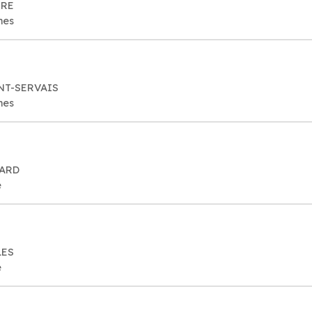
RRE
mes
INT-SERVAIS
mes
DARD
e
LES
e