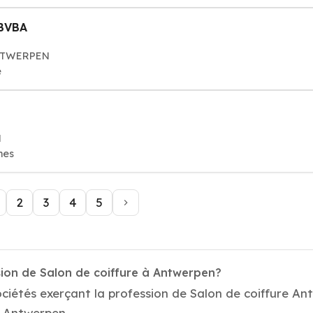
 BVBA
ANTWERPEN
e
N
mes
2
3
4
5
sion de Salon de coiffure à Antwerpen?
ociétés exerçant la profession de Salon de coiffure A
de Antwerpen.