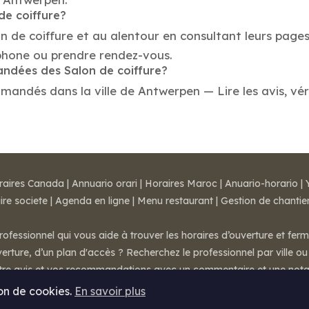
de coiffure?
on de coiffure et au alentour en consultant leurs page
phone ou prendre rendez-vous.
andées des Salon de coiffure?
mandés dans la ville de Antwerpen — Lire les avis, véri
raires Canada
|
Annuario orari
|
Horaires Maroc
|
Anuario-horario
|
ire societe
|
Agenda en ligne
|
Menu restaurant
|
Gestion de chantie
rofessionnel qui vous aide à trouver les horaires d’ouverture et fer
rture, d’un plan d'accès ? Recherchez le professionnel par ville ou 
otre avis et vos recommandations avec un commentaire et une nota
ion de cookies.
En savoir plus