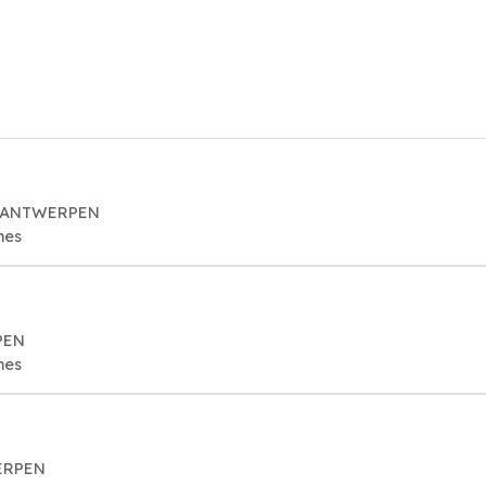
8 ANTWERPEN
mes
PEN
mes
ERPEN