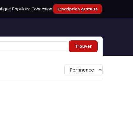
tique Populaire
|
Connexion
|
|
Inscription gratuite
Trouver