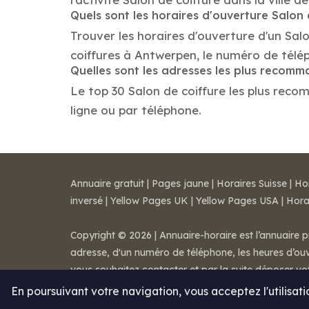
Quels sont les horaires d'ouverture Salon 
Trouver les horaires d'ouverture d'un Sal
coiffures à Antwerpen, le numéro de télé
Quelles sont les adresses les plus recomm
Le top 30 Salon de coiffure les plus recom
ligne ou par téléphone.
Annuaire gratuit
|
Pages jaune
|
Horaires Suisse
|
Ho
inversé
|
Yellow Pages UK
|
Yellow Pages USA
|
Hora
Copyright © 2026 | Annuaire-horaire est l’annuaire p
adresse, d'un numéro de téléphone, les heures d’ouve
vous souhaitez contacter et par la suite déposer v
Mentions légales
-
Conditions de ventes
-
Contact
En poursuivant votre navigation, vous acceptez l'utilisat