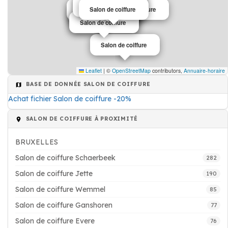
Salon de coiffure
Salon de coiffure
Salon de coiffure
Salon de coiffure
Salon de coiffure
Salon de coiffure
Salon de coiffure
Salon de coiffure
Salon de coiffure
Salon de coiffure
Salon de coiffure
Salon de coiffure
Leaflet
|
©
OpenStreetMap
contributors,
Annuaire-horaire
BASE DE DONNÉE SALON DE COIFFURE
Achat fichier Salon de coiffure -20%
SALON DE COIFFURE À PROXIMITÉ
BRUXELLES
Salon de coiffure Schaerbeek
282
Salon de coiffure Jette
190
Salon de coiffure Wemmel
85
Salon de coiffure Ganshoren
77
Salon de coiffure Evere
76