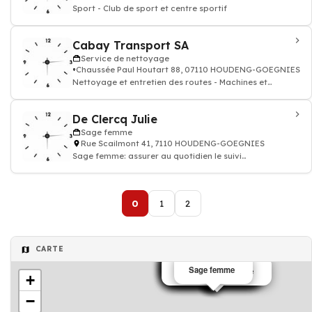
Sport - Club de sport et centre sportif
Cabay Transport SA
Service de nettoyage
Chaussée Paul Houtart 88, 07110 HOUDENG-GOEGNIES
Nettoyage et entretien des routes - Machines et
services
De Clercq Julie
Sage femme
Rue Scailmont 41, 7110 HOUDENG-GOEGNIES
Sage femme: assurer au quotidien le suivi
gynécologique des femmes, diagnostic de grosses
0
1
2
CARTE
Salon de coiffure
Salon de coiffure
Club de sport
Club de sport
Salon de coiffure
Salon de coiffure
Salon de coiffure
Institut de beauté
Salon de coiffure
Salon de coiffure
Salon de coiffure
Salon de coiffure
Salon de coiffure
Salon de coiffure
Salon de coiffure
Salon de coiffure
Sage femme
Salon de coiffure
Service de nettoyage
+
−