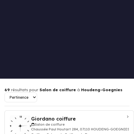
69
résultats pour
Salon de coiffure
à
Houdeng-Goegnies
Giordano coiffure
Salon de coiffure
Chaussée Paul Houtart 284, 07110 HOUDENG-GOEGNIES