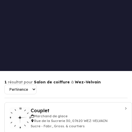
1
résultat pour
Salon de coiffure
à
Wez-Velvain
Couplet
Marchand de glace
Rue de la Sucrerie 30, 07620 WEZ-VELVAIN
Sucre - Fabr., Gross. & courtiers