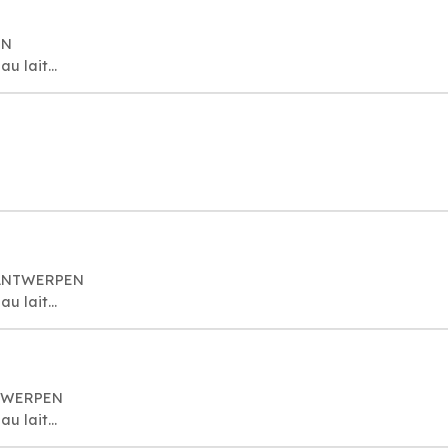
EN
u lait...
0 ANTWERPEN
u lait...
NTWERPEN
u lait...