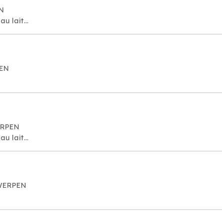
N
u lait...
PEN
ERPEN
u lait...
TWERPEN