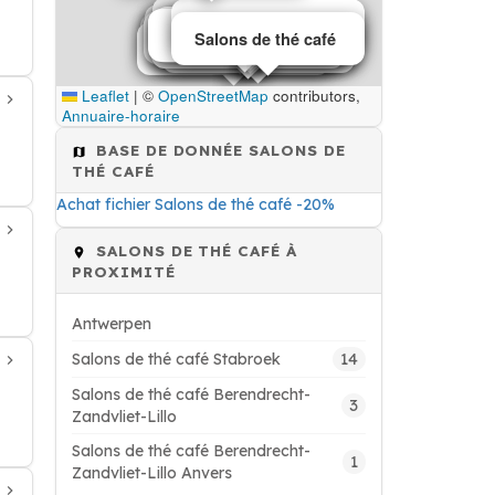
Salons de thé café
Salons de thé café
Salons de thé café
Salons de thé café
Salons de thé café
Salons de thé café
Salons de thé café
Salons de thé café
Salons de thé café
Salons de thé café
Salons de thé café
Salons de thé café
Salons de thé café
Salons de thé café
Salons de thé café
Salons de thé café
Salons de thé café
Salons de thé café
Leaflet
|
©
OpenStreetMap
contributors,
Annuaire-horaire
BASE DE DONNÉE SALONS DE
THÉ CAFÉ
Achat fichier Salons de thé café -20%
SALONS DE THÉ CAFÉ À
PROXIMITÉ
Antwerpen
14
Salons de thé café Stabroek
Salons de thé café Berendrecht-
3
Zandvliet-Lillo
Salons de thé café Berendrecht-
1
Zandvliet-Lillo Anvers