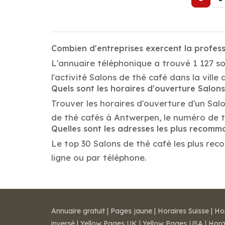
Combien d'entreprises exercent la profes
L'annuaire téléphonique a trouvé 1 127 s
l'activité Salons de thé café dans la ville
Quels sont les horaires d'ouverture Salon
Trouver les horaires d'ouverture d'un Sal
de thé cafés à Antwerpen, le numéro de 
Quelles sont les adresses les plus recom
Le top 30 Salons de thé café les plus reco
ligne ou par téléphone.
Annuaire gratuit
|
Pages jaune
|
Horaires Suisse
|
Ho
inversé
|
Yellow Pages UK
|
Yellow Pages USA
|
Hora