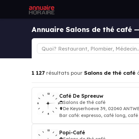
Annuaire Salons de thé café
1 127
résultats pour
Salons de thé café
Café De Spreeuw
Salons de thé café
De Keyserhoeve 39, 02040 ANTW
Bar café: expresso, café long, café a
Popi-Café
Salons de thé café