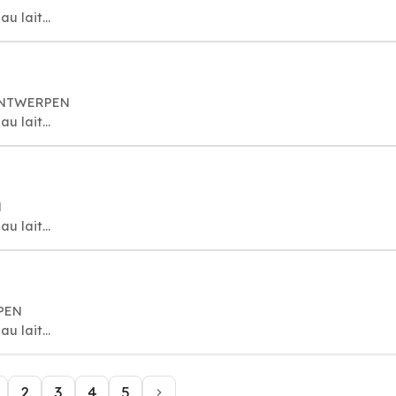
u lait...
 ANTWERPEN
u lait...
N
u lait...
PEN
u lait...
2
3
4
5