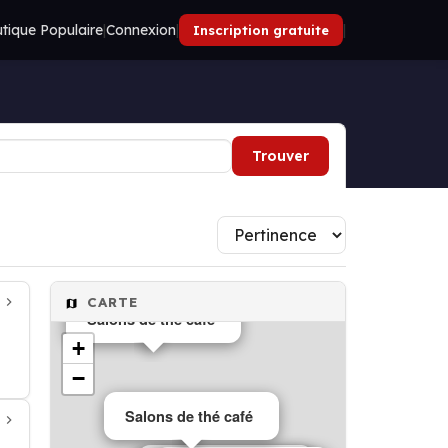
tique Populaire
|
Connexion
|
|
Inscription gratuite
Trouver
CARTE
Salons de thé café
+
−
Salons de thé café