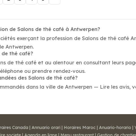
sion de Salons de thé café à Antwerpen?
ociétés exerçant la profession de Salons de thé café 
 de Antwerpen.
s de thé café?
ons de thé café et au alentour en consultant leurs pag
téléphone ou prendre rendez-vous.
mandées des Salons de thé café?
mmandés dans la ville de Antwerpen — Lire les avis, vé
raires Canada
|
Annuario orari
|
Horaires Maroc
|
Anuario-horario
|
ire societe
|
Agenda en ligne
|
Menu restaurant
|
Gestion de chantie