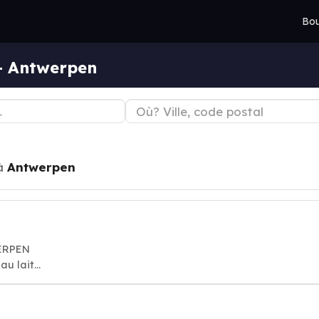
Bou
 — Antwerpen
à
Antwerpen
ERPEN
u lait...