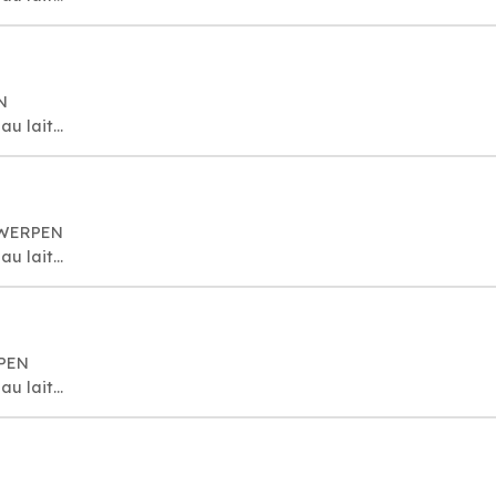
N
u lait...
TWERPEN
u lait...
RPEN
u lait...
N