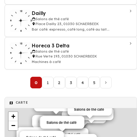
Dailly
Salons de thé café
Place Dailly 23, 01030 SCHAERBEEK
Bar café: expresso, café long, café au lait...
Horeca 3 Delta
Salons de thé café
Rue Verte 193, 01030 SCHAERBEEK
Machines à café
0
1
2
3
4
5
CARTE
Salons de thé café
Salons de thé café
Salons de thé café
+
Salons de thé café
Salons de thé café
Salons de thé café
Salons de thé café
Salons de thé café
Salons de thé café
−
Salons de thé café
Salons de thé café