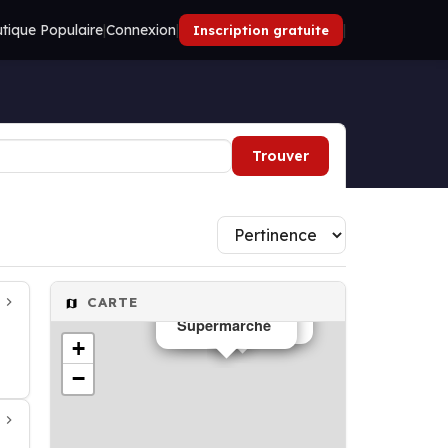
tique Populaire
|
Connexion
|
|
Inscription gratuite
Trouver
CARTE
Supermarché
Supermarché
+
−