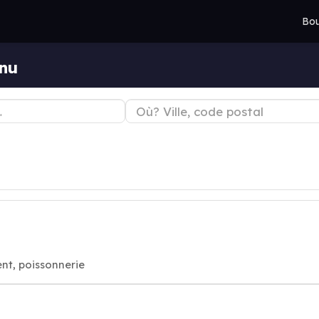
Bou
nu
nt, poissonnerie